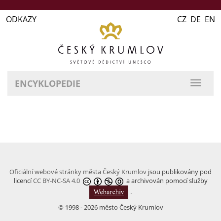
ODKAZY
CZ DE EN
ENCYKLOPEDIE
přepn
naviga
Oficiální webové stránky města Český Krumlov
jsou publikovány pod
licencí
CC BY-NC-SA 4.0
a archivován pomocí služby
.
© 1998 - 2026 město Český Krumlov