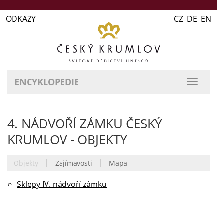
ODKAZY
CZ DE EN
ENCYKLOPEDIE
přepn
naviga
4. NÁDVOŘÍ ZÁMKU ČESKÝ
KRUMLOV - OBJEKTY
|
|
Objekty
Zajímavosti
Mapa
Sklepy IV. nádvoří zámku