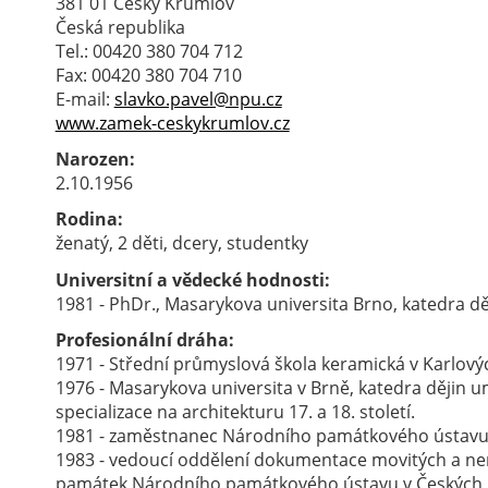
381 01 Český Krumlov
Česká republika
Tel.: 00420 380 704 712
Fax: 00420 380 704 710
E-mail:
slavko.pavel@npu.cz
www.zamek-ceskykrumlov.cz
Narozen:
2.10.1956
Rodina:
ženatý, 2 děti, dcery, studentky
Universitní a vědecké hodnosti:
1981 - PhDr., Masarykova universita Brno, katedra dě
Profesionální dráha:
1971 - Střední průmyslová škola keramická v Karlov
1976 - Masarykova universita v Brně, katedra dějin u
specializace na architekturu 17. a 18. století.
1981 - zaměstnanec Národního památkového ústavu 
1983 - vedoucí oddělení dokumentace movitých a n
památek Národního památkového ústavu v Českých B