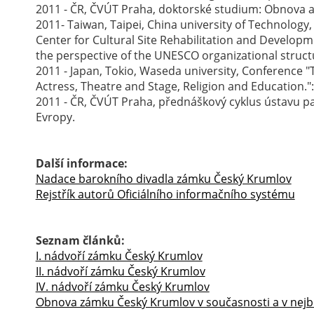
2011 - ČR, ČVÚT Praha, doktorské studium: Obnova a
2011- Taiwan, Taipei, China university of Technology
Center for Cultural Site Rehabilitation and Developm
the perspective of the UNESCO organizational stru
2011 - Japan, Tokio, Waseda university, Conference "T
Actress, Theatre and Stage, Religion and Education."
2011 - ČR, ČVÚT Praha, přednáškový cyklus ústavu p
Evropy.
Další informace:
Nadace barokního divadla zámku Český Krumlov
Rejstřík autorů Oficiálního informačního systému
Seznam článků:
I. nádvoří zámku Český Krumlov
II. nádvoří zámku Český Krumlov
IV. nádvoří zámku Český Krumlov
Obnova zámku Český Krumlov v současnosti a v nejbl