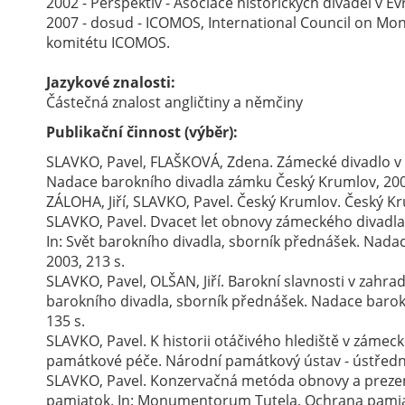
2002 - Perspektiv - Asociace historických divadel v E
2007 - dosud - ICOMOS, International Council on Mo
komitétu ICOMOS.
Jazykové znalosti:
Částečná znalost angličtiny a němčiny
Publikační činnost (výběr):
SLAVKO, Pavel, FLAŠKOVÁ, Zdena. Zámecké divadlo v 
Nadace barokního divadla zámku Český Krumlov, 200
ZÁLOHA, Jiří, SLAVKO, Pavel. Český Krumlov. Český K
SLAVKO, Pavel. Dvacet let obnovy zámeckého divadl
In: Svět barokního divadla, sborník přednášek. Nad
2003, 213 s.
SLAVKO, Pavel, OLŠAN, Jiří. Barokní slavnosti v zahr
barokního divadla, sborník přednášek. Nadace barok
135 s.
SLAVKO, Pavel. K historii otáčivého hlediště v záme
památkové péče. Národní památkový ústav - ústřední p
SLAVKO, Pavel. Konzervačná metóda obnovy a prezen
pamiatok. In: Monumentorum Tutela, Ochrana pamia