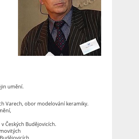
jin umění.
ých Varech, obor modelování keramiky.
mění,
v Českých Budějovicích.
emovitých
udějovicích.