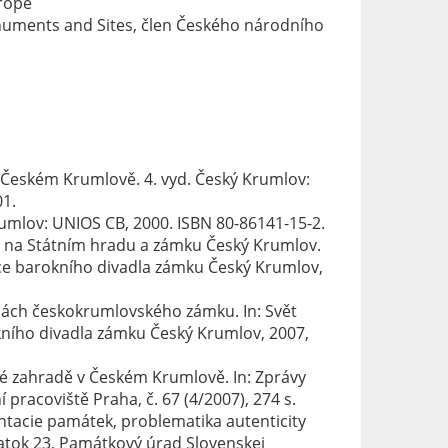
vropě
numents and Sites, člen Českého národního
Českém Krumlově. 4. vyd. Český Krumlov:
1.
rumlov: UNIOS CB, 2000. ISBN 80-86141-15-2.
a na Státním hradu a zámku Český Krumlov.
ace barokního divadla zámku Český Krumlov,
adách českokrumlovského zámku. In: Svět
ního divadla zámku Český Krumlov, 2007,
cké zahradě v Českém Krumlově. In: Zprávy
racoviště Praha, č. 67 (4/2007), 274 s.
tacie památek, problematika autenticity
tok 23, Památkový úrad Slovenskej