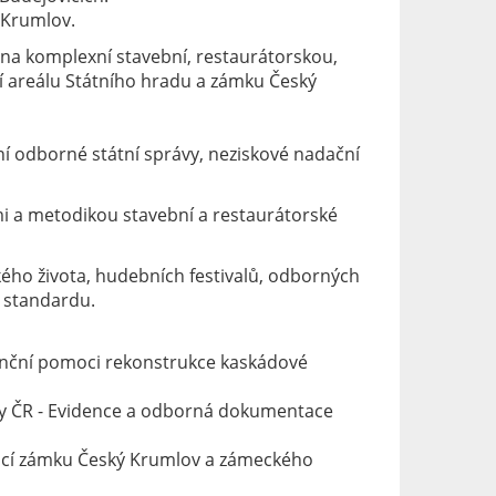
 Krumlov.
 na komplexní stavební, restaurátorskou,
tí areálu Státního hradu a zámku Český
ní odborné státní správy, neziskové nadační
mi a metodikou stavební a restaurátorské
kého života, hudebních festivalů, odborných
 standardu.
ční pomoci rekonstrukce kaskádové
ury ČR - Evidence a odborná dokumentace
agací zámku Český Krumlov a zámeckého