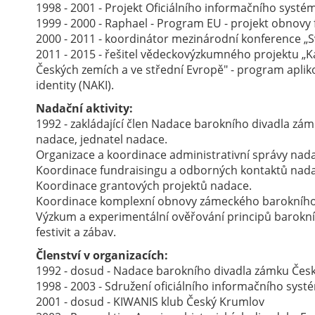
1998 - 2001 - Projekt Oficiálního informačního syst
1999 - 2000 - Raphael - Program EU - projekt obnovy 
2000 - 2011 - koordinátor mezinárodní konference „S
2011 - 2015 - řešitel vědeckovýzkumného projektu „Kaž
Českých zemích a ve střední Evropě" - program aplik
identity (NAKI).
Nadační aktivity:
1992 - zakládající člen Nadace barokního divadla zá
nadace, jednatel nadace.
Organizace a koordinace administrativní správy nad
Koordinace fundraisingu a odborných kontaktů nada
Koordinace grantových projektů nadace.
Koordinace komplexní obnovy zámeckého barokního 
Výzkum a experimentální ověřování principů barokní 
festivit a zábav.
Členství v organizacích:
1992 - dosud - Nadace barokního divadla zámku Čes
1998 - 2003 - Sdružení oficiálního informačního sys
2001 - dosud - KIWANIS klub Český Krumlov