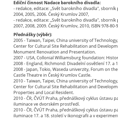
Ediční činnost Nadace barokního divadla:
- redakce, editace: „Svět barokního divadla", sborn
2004, 2005, 2006. Český Krumlov 2007,
- redakce, editace: „Svět barokního divadla", sborn
2007, 2008, 2009. Český Krumlov, 2010, ISBN 978-80-
Přednášky (výběr):
2005 - Taiwan, Taipei, China university of Technolog
Center for Cultural Site Rehabilitation and Develop
Monument Renovation and Presentation.
2007 - USA, Collonial Williamsburg foundation: Histori
2008 - England, Richmond: Divadelní osvětlení 17. a 18
2008 - Japan, Tokio, Waseda univerzity, Forum on the
Castle Theatre in Český Krumlov Castle.
2010 - Taiwan, Taipei, China university of Technolog
Center for Cultural Site Rehabilitation and Develop
Properties and Local Resident.
2010 - ČR, ČVÚT Praha, přednáškový cyklus ústavu pa
iluminace ve dvorském prostředí.
2010 - ČR, ČVÚT Praha, přednáškový cyklus ústavu p
iluminace 17. a 18. století v ikonografii a v experiment