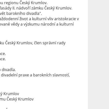
ému regionu Český Krumlov.
fasády II. nádvoří zámku Český Krumlov.
vět barokního divadla".
dodenní život a kulturní vliv aristokracie v
ované vědy a výzkumu národní a kulturní
mku Český Krumlov, člen správní rady
ace.
ce.
divadla.
divadelní praxe a barokních slavností,
ký Krumlov
tému Český Krumlov