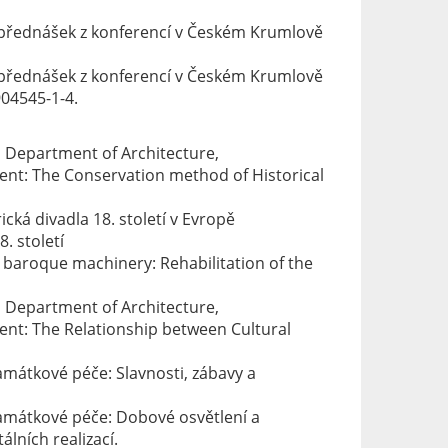
ík přednášek z konferencí v Českém Krumlově
ík přednášek z konferencí v Českém Krumlově
904545-1-4.
y, Department of Architecture,
ment: The Conservation method of Historical
cká divadla 18. století v Evropě
. století
 baroque machinery: Rehabilitation of the
y, Department of Architecture,
ment: The Relationship between Cultural
mátkové péče: Slavnosti, zábavy a
amátkové péče: Dobové osvětlení a
álních realizací.