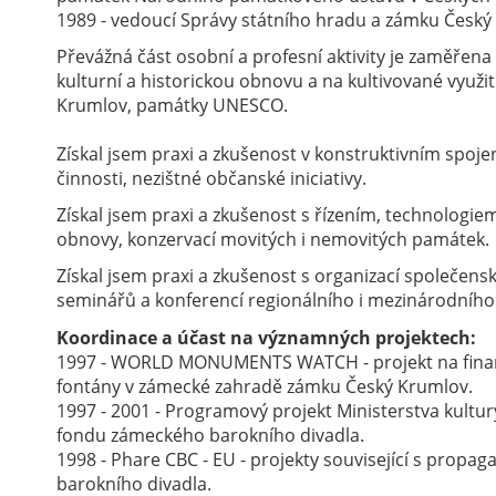
1989 - vedoucí Správy státního hradu a zámku Český
Převážná část osobní a profesní aktivity je zaměřena
kulturní a historickou obnovu a na kultivované využi
Krumlov, památky UNESCO.
Získal jsem praxi a zkušenost v konstruktivním spoje
činnosti, nezištné občanské iniciativy.
Získal jsem praxi a zkušenost s řízením, technologie
obnovy, konzervací movitých i nemovitých památek.
Získal jsem praxi a zkušenost s organizací společens
seminářů a konferencí regionálního i mezinárodního
Koordinace a účast na významných projektech:
1997 - WORLD MONUMENTS WATCH - projekt na finan
fontány v zámecké zahradě zámku Český Krumlov.
1997 - 2001 - Programový projekt Ministerstva kult
fondu zámeckého barokního divadla.
1998 - Phare CBC - EU - projekty související s prop
barokního divadla.