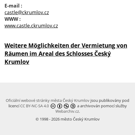
E-mail :
castle@ckrumlov.cz
WWW :
www.castle.ckrumlov.cz
Weitere Möglichkeiten der Vermietung von
Räumen im Areal des Schlosses Český
Krumlov
Oficiální webové stránky města Český Krumlov
jsou publikovány pod
licencí
CC BY-NC-SA 4.0
a archivován pomocí služby
Webarchiv.cz
.
© 1998 - 2026 město Český Krumlov