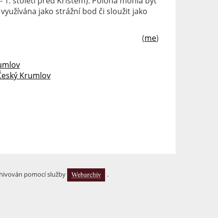
 - 1. století před Kristem). Poloha mohla být
užívána jako strážní bod či sloužit jako
(
me
)
umlov
 Český Krumlov
hivován pomocí služby
.