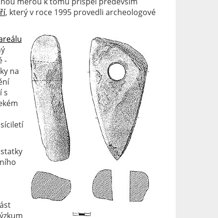
namnou měrou k tomu přispěl především
ří
, který v roce 1995 provedli archeologové
areálu
ný
 -
lky na
ění
í s
ekém
íciletí
statky
lního
ást
 Výzkum