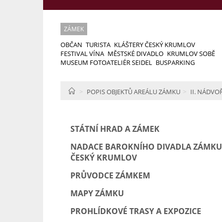
ZÁMEK
OBČAN
TURISTA
KLÁŠTERY ČESKÝ KRUMLOV
FESTIVAL VÍNA
MĚSTSKÉ DIVADLO
KRUMLOV SOBĚ
MUSEUM FOTOATELIÉR SEIDEL
BUSPARKING
HOME
POPIS OBJEKTŮ AREÁLU ZÁMKU
II. NÁDVO
STÁTNÍ HRAD A ZÁMEK
NADACE BAROKNÍHO DIVADLA ZÁMKU
ČESKÝ KRUMLOV
PRŮVODCE ZÁMKEM
MAPY ZÁMKU
PROHLÍDKOVÉ TRASY A EXPOZICE