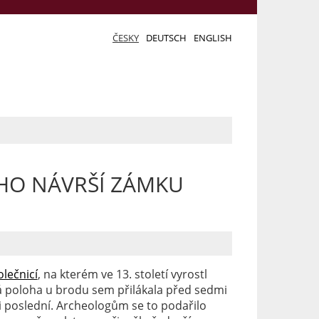
ČESKY
DEUTSCH
ENGLISH
HO NÁVRŠÍ ZÁMKU
olečnicí
, na kterém ve 13. století vyrostl
cká poloha u brodu sem přilákala před sedmi
yli poslední. Archeologům se to podařilo