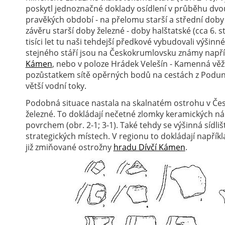
poskytl jednoznačné doklady osídlení v průběhu dvo
pravěkých období - na přelomu starší a střední doby
závěru starší doby železné - doby halštatské (cca 6. st
tisíci let tu naši tehdejší předkové vybudovali výšinné
stejného stáří jsou na Českokrumlovsku známy napří
Kámen
, nebo v poloze Hrádek Velešín - Kamenná vě
pozůstatkem sítě opěrných bodů na cestách z Podunají
větší vodní toky.
Podobná situace nastala na skalnatém ostrohu v Če
železné. To dokládají nečetné zlomky keramických 
povrchem (obr. 2-1; 3-1). Také tehdy se výšinná sídli
strategických místech. V regionu to dokládají napřík
již zmiňované ostrožny
hradu Dívčí Kámen
.