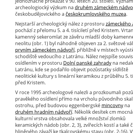
jednoznačně prokázat v 90. letech 20. století. Výz
archeologiocký výzkum na
druhém zámeckém nádvo
českobudějovického a
českokrumlovského muzea
.
Nejstarší archeologický nález z prostoru
zámeckého 
pochází z přelomu 5. a 4. tisíciletí před Kristem. Vrta
kamenný sekeromlat ze závěru mladší doby kamenné
neolitu (obr. 1) byl náhodně objeven za 2. světové vá
prvním zámeckém nádvoří
, přibližně v místech vyúst
schodiště vedoucího z Latránu. Nález nejspíše souvis
osídlením v prostoru
Dolní panské zahrady
na nedal
Latránu, kde se podařilo objevit pozůstatky sídliště
neolitické kultury s lineární keramikou z průběhu 5. tis
před Kristem.
V roce 1995 archeologové nalezli a prozkoumali pozů
pravěkého osídlení přímo na vrcholu původního ska
ostrohu, před budovou eggenbergské
mincovny
na
druhém hradním nádvoří
. Několik desítek cm mocná
kulturní vrstva obsahovala velké množství zlomků
keramických nádob (obr. 2, 3), zvířecích kostí a také č
hliněného závaží ke tkalcovskému stavu (obr. 2-16).