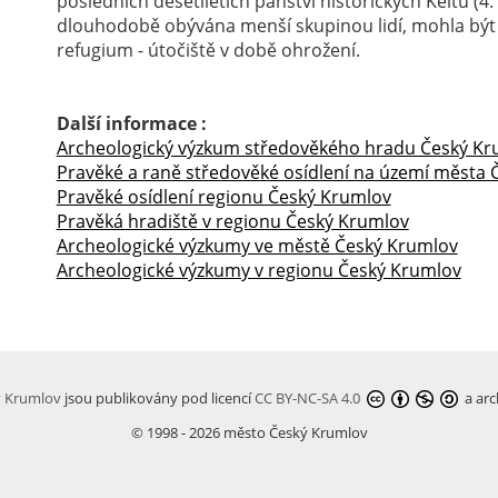
posledních desetiletích panství historických Keltů (4.
dlouhodobě obývána menší skupinou lidí, mohla být vy
refugium - útočiště v době ohrožení.
Další informace :
Archeologický výzkum středověkého hradu Český Kr
Pravěké a raně středověké osídlení na území města
Pravěké osídlení regionu Český Krumlov
Pravěká hradiště v regionu Český Krumlov
Archeologické výzkumy ve městě Český Krumlov
Archeologické výzkumy v regionu Český Krumlov
ý Krumlov
jsou publikovány pod licencí
CC BY-NC-SA 4.0
a arc
© 1998 - 2026 město Český Krumlov