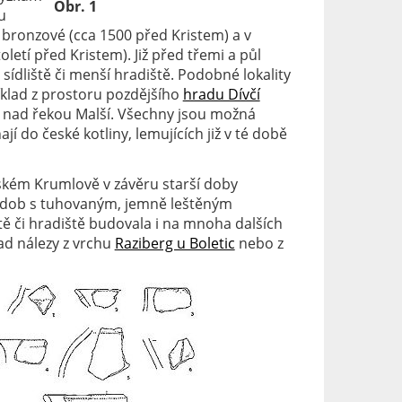
Obr. 1
u
 bronzové (cca 1500 před Kristem) a v
oletí před Kristem). Již před třemi a půl
 sídliště či menší hradiště. Podobné lokality
klad z prostoru pozdějšího
hradu Dívčí
ž nad řekou Malší. Všechny jsou možná
 do české kotliny, lemujících již v té době
ském Krumlově v závěru starší doby
nádob s tuhovaným, jemně leštěným
ště či hradiště budovala i na mnoha dalších
lad nálezy z vrchu
Raziberg u Boletic
nebo z