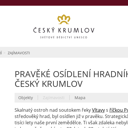
ŘÍ
ZAJÍMAVOSTI
PRAVĚKÉ OSÍDLENÍ HRADNÍ
ČESKÝ KRUMLOV
|
|
Objekty
Zajímavosti
Mapa
Skalnatý ostroh nad soutokem řeky
Vltavy
s
říčkou P
středověký hrad, byl osídlen již v pravěku. Strategi
tisíci lety naše první zemědělce. Ti však zdaleka neb