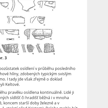
r. 3
 pozůstatek osídlení v průběhu posledního
uhové hlíny, zdobených typickým svislým
o. I tady jde však zřejmě o doklad
yli Keltové.
hu pravěku osídlena kontinuálně. Lidé ji
ných sídlišť či hradišť běžná i v mnoha
é, koncem starší doby železné a v