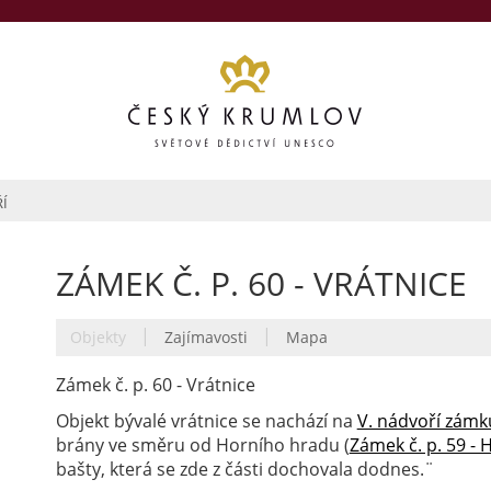
Í
ZÁMEK Č. P. 60 - VRÁTNICE
|
|
Objekty
Zajímavosti
Mapa
Zámek č. p. 60 - Vrátnice
Objekt bývalé vrátnice se nachází na
V. nádvoří zámk
brány ve směru od Horního hradu (
Zámek č. p. 59 - 
bašty, která se zde z části dochovala dodnes.¨