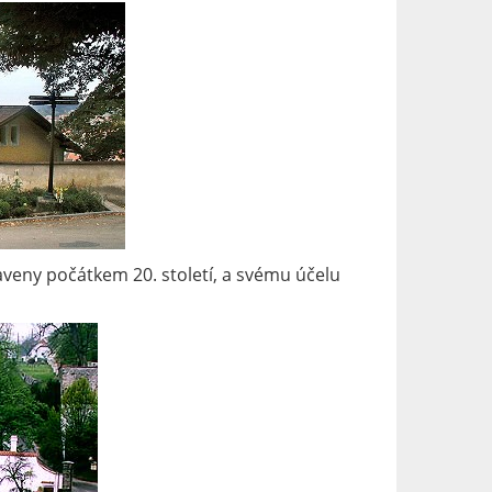
aveny počátkem 20. století, a svému účelu