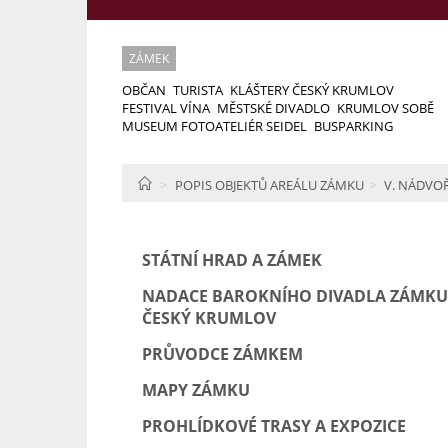
ZÁMEK
OBČAN
TURISTA
KLÁŠTERY ČESKÝ KRUMLOV
FESTIVAL VÍNA
MĚSTSKÉ DIVADLO
KRUMLOV SOBĚ
MUSEUM FOTOATELIÉR SEIDEL
BUSPARKING
HOME
POPIS OBJEKTŮ AREÁLU ZÁMKU
V. NÁDVOŘ
STÁTNÍ HRAD A ZÁMEK
NADACE BAROKNÍHO DIVADLA ZÁMKU
ČESKÝ KRUMLOV
PRŮVODCE ZÁMKEM
MAPY ZÁMKU
PROHLÍDKOVÉ TRASY A EXPOZICE