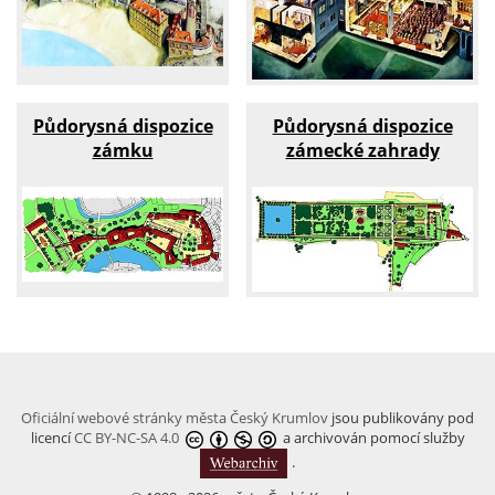
Půdorysná dispozice
Půdorysná dispozice
zámku
zámecké zahrady
Oficiální webové stránky města Český Krumlov
jsou publikovány pod
licencí
CC BY-NC-SA 4.0
a archivován pomocí služby
.