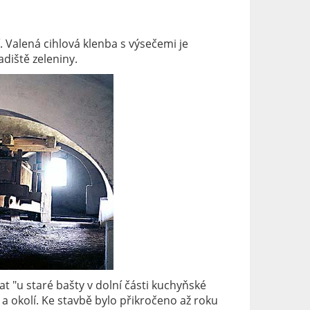
. Valená cihlová klenba s výsečemi je
diště zeleniny.
 "u staré bašty v dolní části kuchyňské
a okolí. Ke stavbě bylo přikročeno až roku