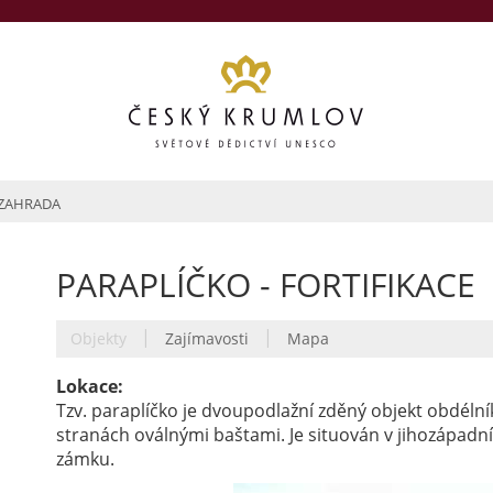
ZAHRADA
PARAPLÍČKO - FORTIFIKACE
|
|
Objekty
Zajímavosti
Mapa
Lokace:
Tzv. paraplíčko je dvoupodlažní zděný objekt obdél
stranách oválnými baštami. Je situován v jihozápad
zámku.