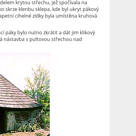
delem krytou střechu, jež spočívala na
 skrze klenbu sklepa, kde byl ukryt pákový
petní cihelné zídky byla umístěna kruhová
 páky bylo nutno zkrátit a dát jim klikový
ěná nástavba s pultovou střechou nad