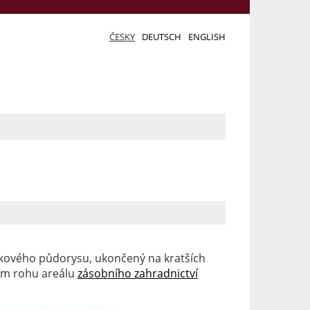
ČESKY
DEUTSCH
ENGLISH
níkového půdorysu, ukončený na kratších
ním rohu areálu
zásobního zahradnictví