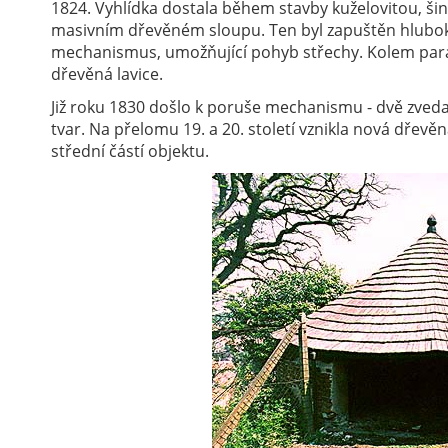
1824. Vyhlídka dostala během stavby kuželovitou, šin
masivním dřevěném sloupu. Ten byl zapuštěn hluboko
mechanismus, umožňující pohyb střechy. Kolem para
dřevěná lavice.
Již roku 1830 došlo k poruše mechanismu - dvě zvedací
tvar. Na přelomu 19. a 20. století vznikla nová dřev
střední částí objektu.