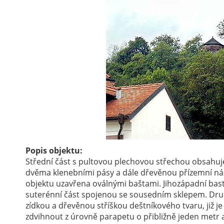
Popis objektu:
Střední část s pultovou plechovou střechou obsahuje
dvěma klenebními pásy a dále dřevěnou přízemní nás
objektu uzavřena oválnými baštami. Jihozápadní bast
suterénní část spojenou se sousedním sklepem. Druh
zídkou a dřevěnou stříškou deštníkového tvaru, ji
zdvihnout z úrovně parapetu o přibližně jeden metr 