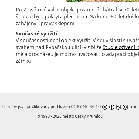
Po 2. světové válce objekt postupně chátral. V 70. l
šindele byla pokryta plechem ). Na konci 80. let došlo
zahájeny úpravy sklepení.
Současné využití:
V současnosti není objekt využit. V souvislosti s uva
svahem nad Rybářskou ulicí (viz blíže
Studie oživení l
měla procházet, je možno uvažovat i o adaptaci obj
zámku .
ý Krumlov
jsou publikovány pod licencí
CC BY-NC-SA 4.0
a arc
© 1998 - 2026 město Český Krumlov