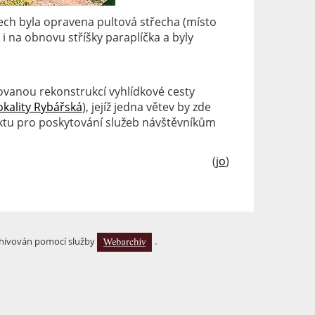
etech byla opravena pultová střecha (místo
 i na obnovu stříšky paraplíčka a byly
žovanou rekonstrukcí vyhlídkové cesty
okality Rybářská
), jejíž jedna větev by zde
ektu pro poskytování služeb návštěvníkům
(
jo
)
hivován pomocí služby
.