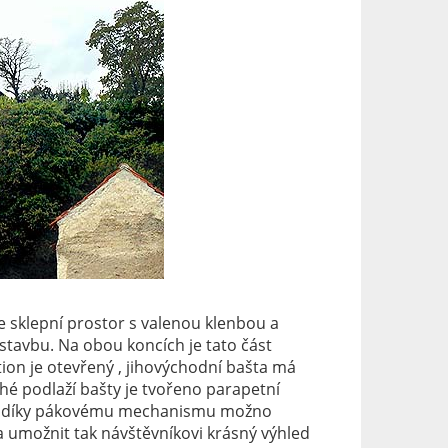
 sklepní prostor s valenou klenbou a
tavbu. Na obou koncích je tato část
ion je otevřený , jihovýchodní bašta má
é podlaží bašty je tvořeno parapetní
ž je díky pákovému mechanismu možno
a umožnit tak návštěvníkovi krásný výhled