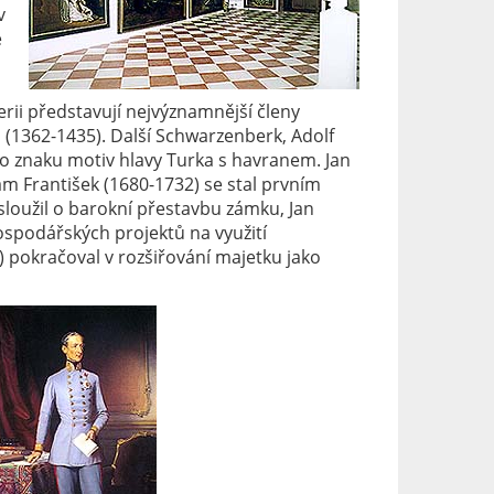
v
e
lerii představují nejvýznamnější členy
(1362-1435). Další Schwarzenberk, Adolf
ého znaku motiv hlavy Turka s havranem. Jan
dam František (1680-1732) se stal prvním
loužil o barokní přestavbu zámku, Jan
spodářských projektů na využití
) pokračoval v rozšiřování majetku jako