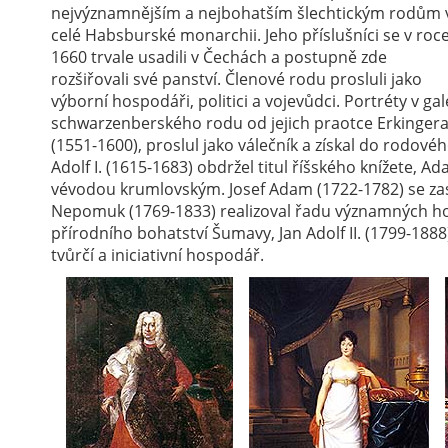
nejvýznamnějším a nejbohatším šlechtickým rodům 
celé Habsburské monarchii. Jeho příslušníci se v roc
1660 trvale usadili v Čechách a postupně zde
rozšiřovali své panství. Členové rodu prosluli jako
výborní hospodáři, politici a vojevůdci. Portréty v ga
schwarzenberského rodu od jejich praotce Erkingera 
(1551-1600), proslul jako válečník a získal do rodov
Adolf I. (1615-1683) obdržel titul říšského knížete, A
vévodou krumlovským. Josef Adam (1722-1782) se zas
Nepomuk (1769-1833) realizoval řadu významných ho
přírodního bohatství Šumavy, Jan Adolf II. (1799-1888
tvůrčí a iniciativní hospodář.