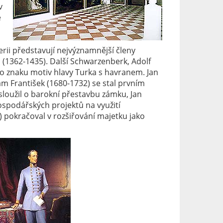
v
e
lerii představují nejvýznamnější členy
(1362-1435). Další Schwarzenberk, Adolf
ého znaku motiv hlavy Turka s havranem. Jan
dam František (1680-1732) se stal prvním
loužil o barokní přestavbu zámku, Jan
spodářských projektů na využití
) pokračoval v rozšiřování majetku jako