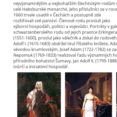
nejvýznamnějším a nejbohatším šlechtickým rodům 
celé Habsburské monarchii. Jeho příslušníci se v roc
1660 trvale usadili v Čechách a postupně zde
rozšiřovali své panství. Členové rodu prosluli jako
výborní hospodáři, politici a vojevůdci. Portréty v ga
schwarzenberského rodu od jejich praotce Erkingera 
(1551-1600), proslul jako válečník a získal do rodov
Adolf I. (1615-1683) obdržel titul říšského knížete, A
vévodou krumlovským. Josef Adam (1722-1782) se zas
Nepomuk (1769-1833) realizoval řadu významných ho
přírodního bohatství Šumavy, Jan Adolf II. (1799-1888
tvůrčí a iniciativní hospodář.